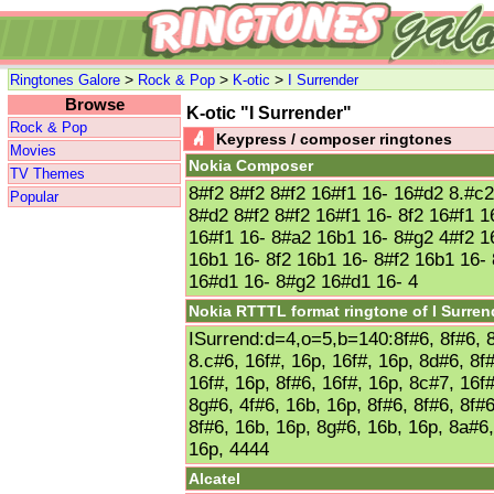
>
>
>
Ringtones Galore
Rock & Pop
K-otic
I Surrender
Browse
K-otic "I Surrender"
Rock & Pop
Keypress / composer ringtones
Movies
Nokia Composer
TV Themes
8#f2 8#f2 8#f2 16#f1 16- 16#d2 8.#c2
Popular
8#d2 8#f2 8#f2 16#f1 16- 8f2 16#f1 1
16#f1 16- 8#a2 16b1 16- 8#g2 4#f2 1
16b1 16- 8f2 16b1 16- 8#f2 16b1 16-
16#d1 16- 8#g2 16#d1 16- 4
Nokia RTTTL format ringtone of I Surren
ISurrend:d=4,o=5,b=140:8f#6, 8f#6, 8
8.c#6, 16f#, 16p, 16f#, 16p, 8d#6, 8f#
16f#, 16p, 8f#6, 16f#, 16p, 8c#7, 16f
8g#6, 4f#6, 16b, 16p, 8f#6, 8f#6, 8f#6
8f#6, 16b, 16p, 8g#6, 16b, 16p, 8a#6
16p, 4444
Alcatel